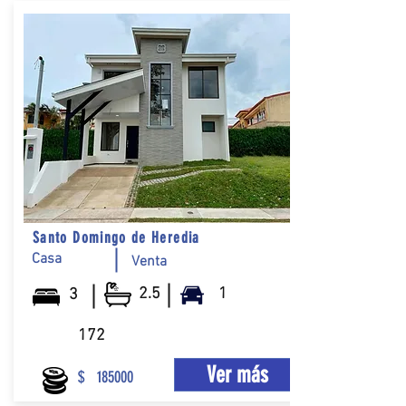
Santo Domingo de Heredia
Casa
Venta
2.5
1
3
172
Ver más
$
185000