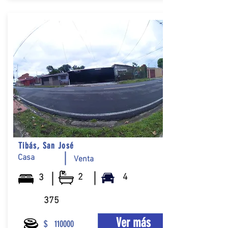
Tibás, San José
Casa
Venta
2
4
3
375
Ver más
$
110000