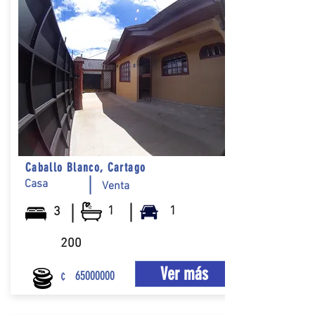
Caballo Blanco, Cartago
Casa
Venta
1
1
3
200
Ver más
¢
65000000