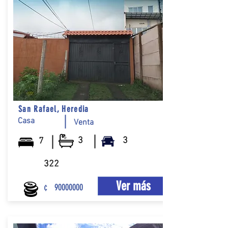
San Rafael, Heredia
Casa
Venta
3
3
7
322
Ver más
¢
90000000