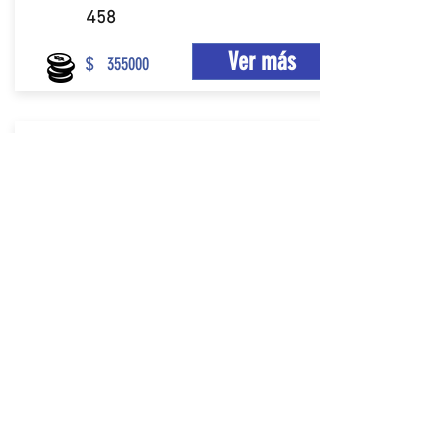
458
Ver más
$
355000
Coyol, Alajuela
Casa
Venta
2.5
3
4