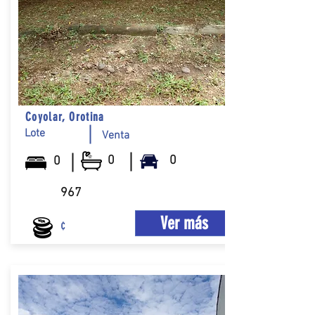
Coyolar, Orotina
Lote
Venta
0
0
0
967
Ver más
¢